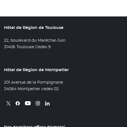
Hôtel de Région de Toulouse
22, boulevard du Maréchal-Juin
31406 Toulouse Cedex 9
Hôtel de Région de Montpellier
201 avenue de la Pompignane
34064 Montpellier cedex 02
Retrouvez nous sur X
- Nouvelle fenêtre
Retrouvez nous sur Facebook
- Nouvelle fenêtre
Retrouvez nous sur Instagram
- Nouvelle fenêtre
Retrouvez nous sur Linkedin
- Nouvelle fenêtre
Retrouvez nous sur Youtube
- Nouvelle fenêtre
Nos dernières offres d'emploi