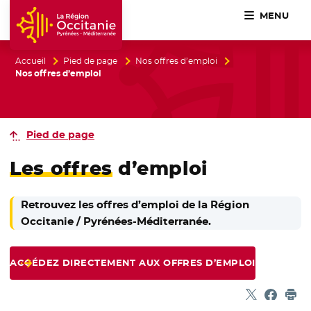
MENU
Accueil Région Occitanie / Pyrénées-Méditerranée
Accueil
Pied de page
Nos offres d’emploi
Nos offres d’emploi
Pied de page
Les offres
d’emploi
Retrouvez les offres d’emploi de la Région
Occitanie / Pyrénées-Méditerranée.
ACCÉDEZ DIRECTEMENT AUX OFFRES D’EMPLOI
Partager sur
- Nouvelle f
Partage
- Nouvel
Imp