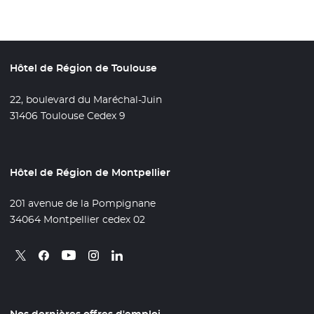
Hôtel de Région de Toulouse
22, boulevard du Maréchal-Juin
31406 Toulouse Cedex 9
Hôtel de Région de Montpellier
201 avenue de la Pompignane
34064 Montpellier cedex 02
Retrouvez nous sur X
- Nouvelle fenêtre
Retrouvez nous sur Facebook
- Nouvelle fenêtre
Retrouvez nous sur Instagram
- Nouvelle fenêtre
Retrouvez nous sur Linkedin
- Nouvelle fenêtre
Retrouvez nous sur Youtube
- Nouvelle fenêtre
Nos dernières offres d'emploi