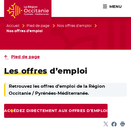
MENU
Accueil Région Occitanie / Pyrénées-Méditerranée
Accueil
Pied de page
Nos offres d’emploi
Nos offres d’emploi
Pied de page
Les offres
d’emploi
Retrouvez les offres d’emploi de la Région
Occitanie / Pyrénées-Méditerranée.
ACCÉDEZ DIRECTEMENT AUX OFFRES D’EMPLOI
Partager sur
- Nouvelle f
Partage
- Nouvel
Imp