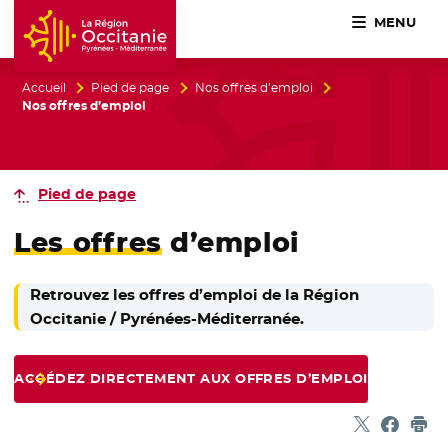
MENU
Accueil Région Occitanie / Pyrénées-Méditerranée
Accueil
Pied de page
Nos offres d’emploi
Nos offres d’emploi
Pied de page
Les offres
d’emploi
Retrouvez les offres d’emploi de la Région
Occitanie / Pyrénées-Méditerranée.
ACCÉDEZ DIRECTEMENT AUX OFFRES D’EMPLOI
Partager sur
- Nouvelle f
Partage
- Nouvel
Imp