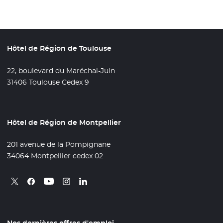
Hôtel de Région de Toulouse
22, boulevard du Maréchal-Juin
31406 Toulouse Cedex 9
Hôtel de Région de Montpellier
201 avenue de la Pompignane
34064 Montpellier cedex 02
Retrouvez nous sur X
- Nouvelle fenêtre
Retrouvez nous sur Facebook
- Nouvelle fenêtre
Retrouvez nous sur Instagram
- Nouvelle fenêtre
Retrouvez nous sur Linkedin
- Nouvelle fenêtre
Retrouvez nous sur Youtube
- Nouvelle fenêtre
Nos dernières offres d'emploi