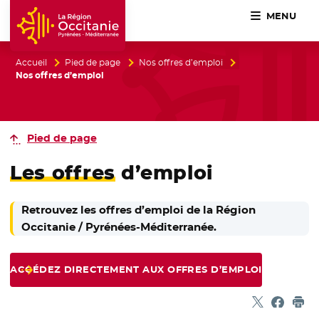
MENU
Accueil Région Occitanie / Pyrénées-Méditerranée
Accueil
Pied de page
Nos offres d’emploi
Nos offres d’emploi
Pied de page
Les offres
d’emploi
Retrouvez les offres d’emploi de la Région
Occitanie / Pyrénées-Méditerranée.
ACCÉDEZ DIRECTEMENT AUX OFFRES D’EMPLOI
Partager sur
- Nouvelle f
Partage
- Nouvel
Imp