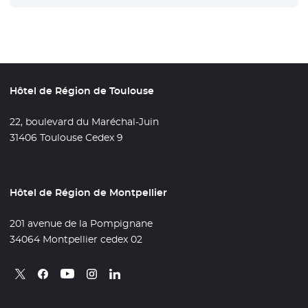
Hôtel de Région de Toulouse
22, boulevard du Maréchal-Juin
31406 Toulouse Cedex 9
Hôtel de Région de Montpellier
201 avenue de la Pompignane
34064 Montpellier cedex 02
Retrouvez nous sur X
- Nouvelle fenêtre
Retrouvez nous sur Facebook
- Nouvelle fenêtre
Retrouvez nous sur Instagram
- Nouvelle fenêtre
Retrouvez nous sur Linkedin
- Nouvelle fenêtre
Retrouvez nous sur Youtube
- Nouvelle fenêtre