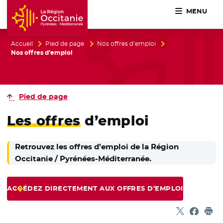
MENU
Accueil Région Occitanie / Pyrénées-Méditerranée
Accueil
Pied de page
Nos offres d’emploi
Nos offres d’emploi
Pied de page
Les offres
d’emploi
Retrouvez les offres d’emploi de la Région
Occitanie / Pyrénées-Méditerranée.
ACCÉDEZ DIRECTEMENT AUX OFFRES D’EMPLOI
Partager sur
- Nouvelle f
Partage
- Nouvel
Imp