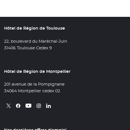
Hôtel de Région de Toulouse
22, boulevard du Maréchal-Juin
31406 Toulouse Cedex 9
Hôtel de Région de Montpellier
201 avenue de la Pompignane
34064 Montpellier cedex 02
Retrouvez nous sur X
- Nouvelle fenêtre
Retrouvez nous sur Facebook
- Nouvelle fenêtre
Retrouvez nous sur Instagram
- Nouvelle fenêtre
Retrouvez nous sur Linkedin
- Nouvelle fenêtre
Retrouvez nous sur Youtube
- Nouvelle fenêtre
Nos dernières offres d'emploi