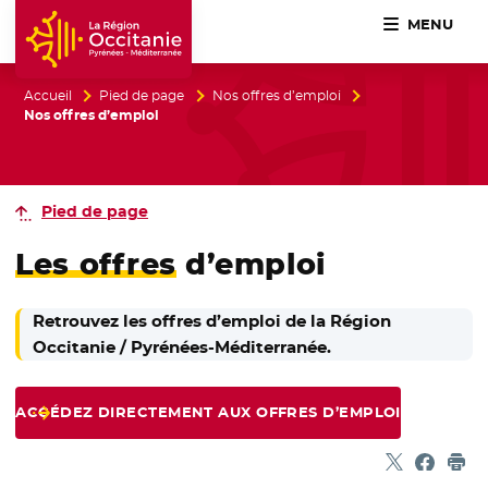
MENU
Accueil Région Occitanie / Pyrénées-Méditerranée
Accueil
Pied de page
Nos offres d’emploi
Nos offres d’emploi
Pied de page
Les offres
d’emploi
Retrouvez les offres d’emploi de la Région
Occitanie / Pyrénées-Méditerranée.
ACCÉDEZ DIRECTEMENT AUX OFFRES D’EMPLOI
Partager sur
- Nouvelle f
Partage
- Nouvel
Imp