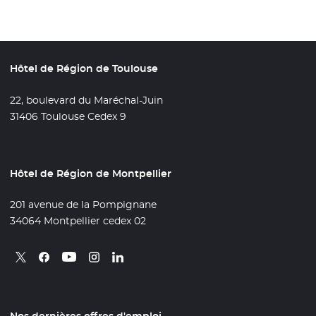
Hôtel de Région de Toulouse
22, boulevard du Maréchal-Juin
31406 Toulouse Cedex 9
Hôtel de Région de Montpellier
201 avenue de la Pompignane
34064 Montpellier cedex 02
Retrouvez nous sur X
- Nouvelle fenêtre
Retrouvez nous sur Facebook
- Nouvelle fenêtre
Retrouvez nous sur Instagram
- Nouvelle fenêtre
Retrouvez nous sur Linkedin
- Nouvelle fenêtre
Retrouvez nous sur Youtube
- Nouvelle fenêtre
Nos dernières offres d'emploi