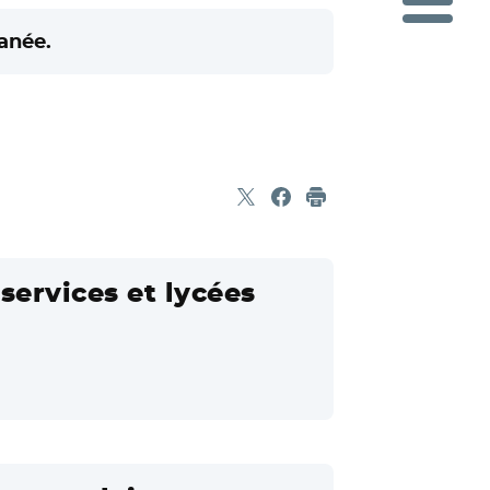
anée.
Partager sur X
- Nouvelle fenêtre
Partager sur Facebook
- Nouvelle fenêtre
Imprimer
services et lycées