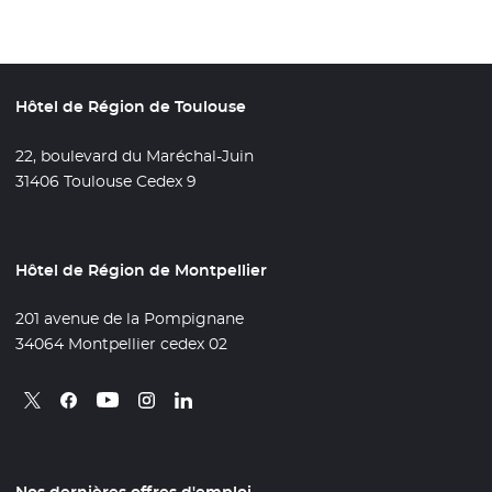
Hôtel de Région de Toulouse
22, boulevard du Maréchal-Juin
31406 Toulouse Cedex 9
Hôtel de Région de Montpellier
201 avenue de la Pompignane
34064 Montpellier cedex 02
Retrouvez nous sur X
- Nouvelle fenêtre
Retrouvez nous sur Facebook
- Nouvelle fenêtre
Retrouvez nous sur Instagram
- Nouvelle fenêtre
Retrouvez nous sur Linkedin
- Nouvelle fenêtre
Retrouvez nous sur Youtube
- Nouvelle fenêtre
Nos dernières offres d'emploi