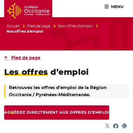
MENU
Accueil Région Occitanie / Pyrénées-Méditerranée
Accueil
Pied de page
Nos offres d’emploi
Nos offres d’emploi
Pied de page
Les offres
d’emploi
Retrouvez les offres d’emploi de la Région
Occitanie / Pyrénées-Méditerranée.
ACCÉDEZ DIRECTEMENT AUX OFFRES D’EMPLOI
Partager sur
- Nouvelle f
Partage
- Nouvel
Imp