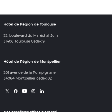
Hôtel de Région de Toulouse
22, boulevard du Maréchal-Juin
31406 Toulouse Cedex 9
Hôtel de Région de Montpellier
201 avenue de la Pompignane
34064 Montpellier cedex 02
Retrouvez nous sur X
- Nouvelle fenêtre
Retrouvez nous sur Facebook
- Nouvelle fenêtre
Retrouvez nous sur Instagram
- Nouvelle fenêtre
Retrouvez nous sur Linkedin
- Nouvelle fenêtre
Retrouvez nous sur Youtube
- Nouvelle fenêtre
Nos dernières offres d'emploi