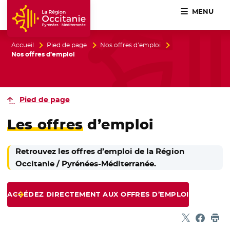
MENU
Accueil Région Occitanie / Pyrénées-Méditerranée
Accueil
Pied de page
Nos offres d’emploi
Nos offres d’emploi
Pied de page
Les offres
d’emploi
Retrouvez les offres d’emploi de la Région
Occitanie / Pyrénées-Méditerranée.
ACCÉDEZ DIRECTEMENT AUX OFFRES D’EMPLOI
Partager sur
- Nouvelle f
Partage
- Nouvel
Imp