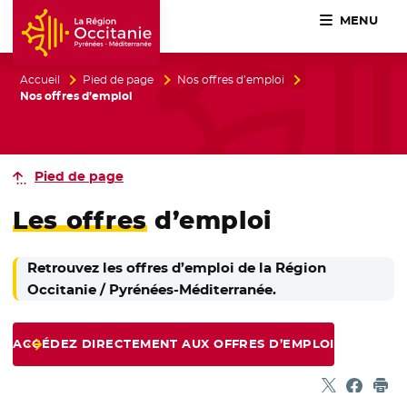
MENU
Accueil Région Occitanie / Pyrénées-Méditerranée
Accueil
Pied de page
Nos offres d’emploi
Nos offres d’emploi
Pied de page
Les offres
d’emploi
Retrouvez les offres d’emploi de la Région
Occitanie / Pyrénées-Méditerranée.
ACCÉDEZ DIRECTEMENT AUX OFFRES D’EMPLOI
Partager sur
- Nouvelle f
Partage
- Nouvel
Imp