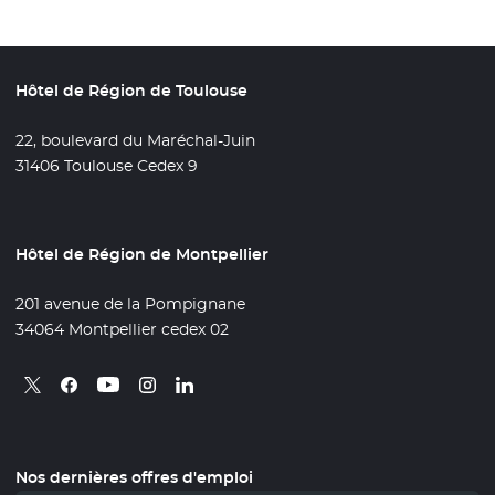
Hôtel de Région de Toulouse
22, boulevard du Maréchal-Juin
31406 Toulouse Cedex 9
Hôtel de Région de Montpellier
201 avenue de la Pompignane
34064 Montpellier cedex 02
Retrouvez nous sur X
- Nouvelle fenêtre
Retrouvez nous sur Facebook
- Nouvelle fenêtre
Retrouvez nous sur Instagram
- Nouvelle fenêtre
Retrouvez nous sur Linkedin
- Nouvelle fenêtre
Retrouvez nous sur Youtube
- Nouvelle fenêtre
Nos dernières offres d'emploi