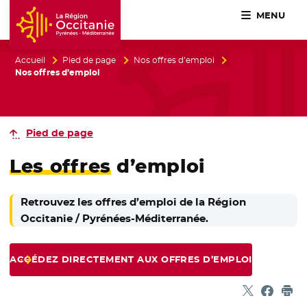
MENU
Accueil Région Occitanie / Pyrénées-Méditerranée
Accueil
Pied de page
Nos offres d’emploi
Nos offres d’emploi
Pied de page
Les offres
d’emploi
Retrouvez les offres d’emploi de la Région
Occitanie / Pyrénées-Méditerranée.
ACCÉDEZ DIRECTEMENT AUX OFFRES D’EMPLOI
Partager sur
- Nouvelle f
Partage
- Nouvel
Imp