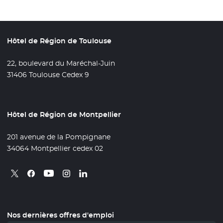
Hôtel de Région de Toulouse
22, boulevard du Maréchal-Juin
31406 Toulouse Cedex 9
Hôtel de Région de Montpellier
201 avenue de la Pompignane
34064 Montpellier cedex 02
Retrouvez nous sur X
- Nouvelle fenêtre
Retrouvez nous sur Facebook
- Nouvelle fenêtre
Retrouvez nous sur Instagram
- Nouvelle fenêtre
Retrouvez nous sur Linkedin
- Nouvelle fenêtre
Retrouvez nous sur Youtube
- Nouvelle fenêtre
Nos dernières offres d'emploi